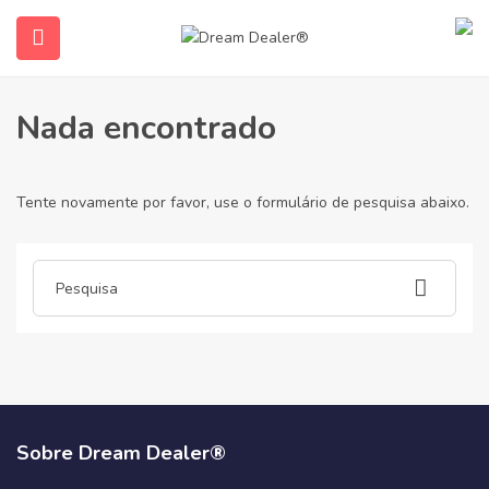
Casa
Artigos postados por ielts-certificate-for-sale1068
Ielts-Certificate-For-Sale1068
Nada encontrado
Tente novamente por favor, use o formulário de pesquisa abaixo.
ubmenu (Português do Brasil)
Sobre Dream Dealer®