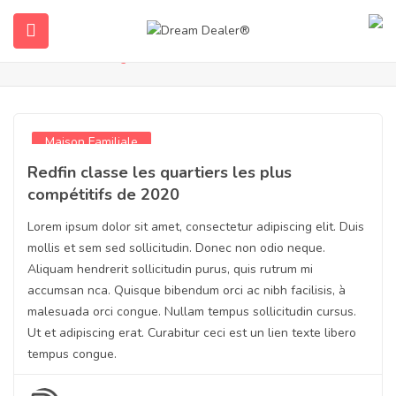
Blog
Accueil
Les blogs
Maison Familiale
Redfin classe les quartiers les plus
compétitifs de 2020
Lorem ipsum dolor sit amet, consectetur adipiscing elit. Duis
ubmenu (Français)
mollis et sem sed sollicitudin. Donec non odio neque.
Aliquam hendrerit sollicitudin purus, quis rutrum mi
accumsan nca. Quisque bibendum orci ac nibh facilisis, à
malesuada orci congue. Nullam tempus sollicitudin cursus.
Ut et adipiscing erat. Curabitur ceci est un lien texte libero
tempus congue.