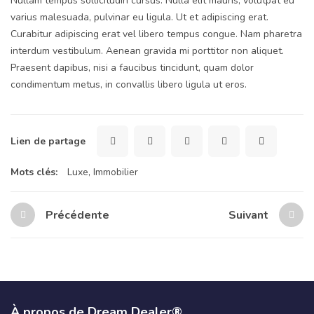
Nullam tempus sollicitudin cursus. Nulla elit mauris, volutpat eu
varius malesuada, pulvinar eu ligula. Ut et adipiscing erat.
Curabitur adipiscing erat vel libero tempus congue. Nam pharetra
interdum vestibulum. Aenean gravida mi porttitor non aliquet.
Praesent dapibus, nisi a faucibus tincidunt, quam dolor
condimentum metus, in convallis libero ligula ut eros.
Lien de partage
Mots clés:
Luxe
,
Immobilier
Précédente
Suivant
À propos de Dream Dealer®