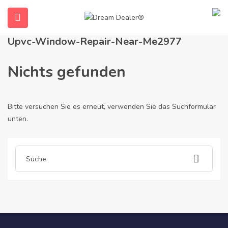
Home
Artikel gepostet von upvc-window-repair-near-me2977
Upvc-Window-Repair-Near-Me2977
Nichts gefunden
Bitte versuchen Sie es erneut, verwenden Sie das Suchformular
unten.
submenu (Deutsch)