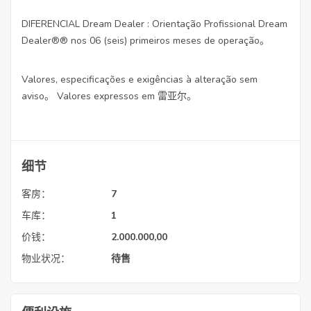
DIFERENCIAL Dream Dealer : Orientação Profissional Dream
Dealer®® nos 06 (seis) primeiros meses de operação。
Valores, especificações e exigências à alteração sem
aviso。 Valores expressos em 雷亚尔。
细节
客房：
7
车库：
1
价钱：
2.000.000,00
物业状况：
待售