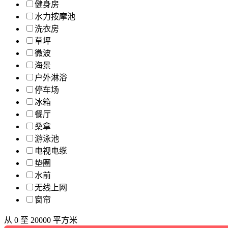
健身房
水力按摩池
洗衣房
草坪
微波
海景
户外淋浴
停车场
冰箱
餐厅
桑拿
游泳池
电视电缆
垫圈
水前
无线上网
窗帘
从
0
至
20000
平方米