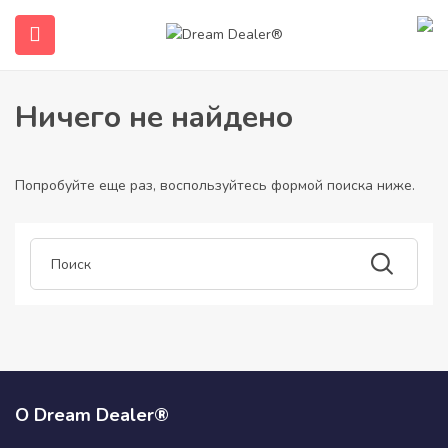
Дом
Статьи, опубликованные yerjayden89859
Yerjayden89859
Ничего не найдено
Попробуйте еще раз, воспользуйтесь формой поиска ниже.
submenu (Русский)
О Dream Dealer®