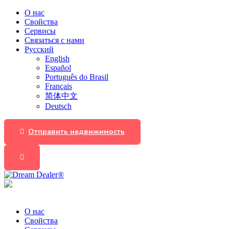
О нас
Свойства
Сервисы
Связаться с нами
Русский
English
Español
Português do Brasil
Français
简体中文
Deutsch
Отправить недвижимость
О нас
Свойства