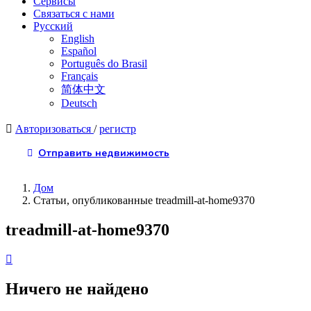
Сервисы
Связаться с нами
Русский
English
Español
Português do Brasil
Français
简体中文
Deutsch
Авторизоваться
/
регистр
Отправить недвижимость
Дом
Статьи, опубликованные treadmill-at-home9370
treadmill-at-home9370
Ничего не найдено