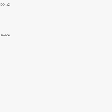
500 м2:
знесе.