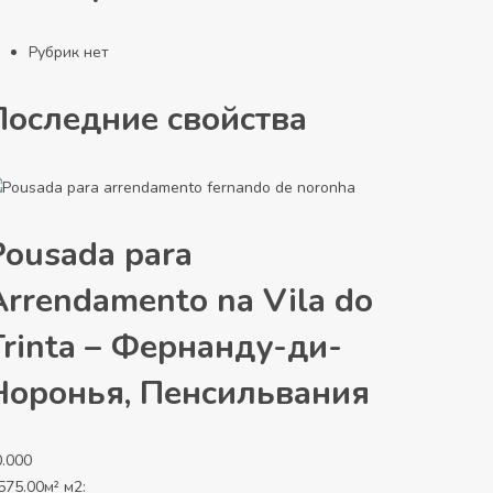
Рубрик нет
Последние свойства
Pousada para
Arrendamento na Vila do
Trinta – Фернанду-ди-
Норонья, Пенсильвания
0.000
575.00м² м2: