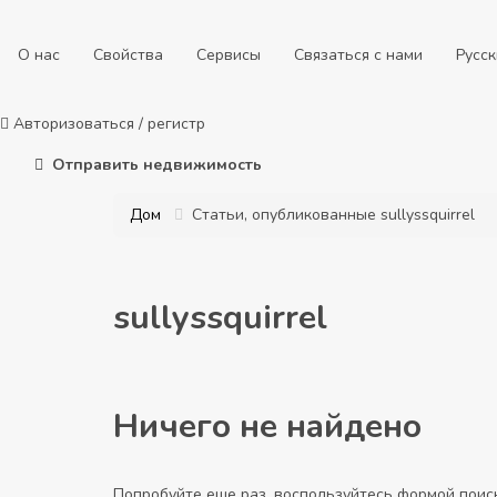
О нас
Свойства
Сервисы
Связаться с нами
Русс
Авторизоваться
/
регистр
Отправить недвижимость
Дом
Статьи, опубликованные sullyssquirrel
sullyssquirrel
Ничего не найдено
Попробуйте еще раз, воспользуйтесь формой поис