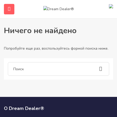
Дом
Статьи, опубликованные petitephillipp154
Petitephillipp154
Ничего не найдено
Попробуйте еще раз, воспользуйтесь формой поиска ниже.
submenu (Русский)
О Dream Dealer®