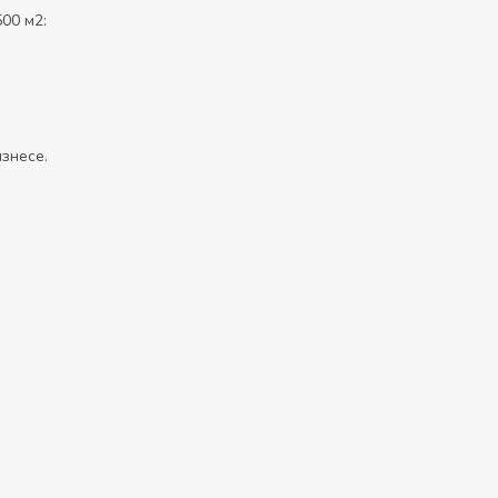
500 м2:
знесе.