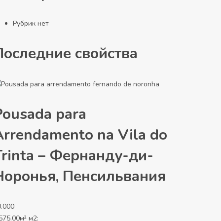
Рубрик нет
Последние свойства
Pousada para
Arrendamento na Vila do
Trinta – Фернанду-ди-
Норонья, Пенсильвания
0.000
575.00м² м2: