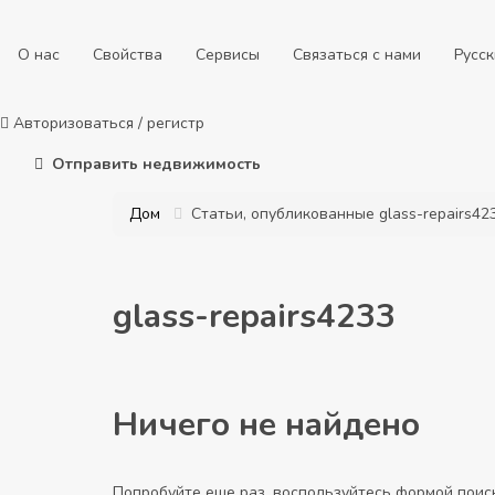
О нас
Свойства
Сервисы
Связаться с нами
Русс
Авторизоваться
/
регистр
Отправить недвижимость
Дом
Статьи, опубликованные glass-repairs42
glass-repairs4233
Ничего не найдено
Попробуйте еще раз, воспользуйтесь формой поис