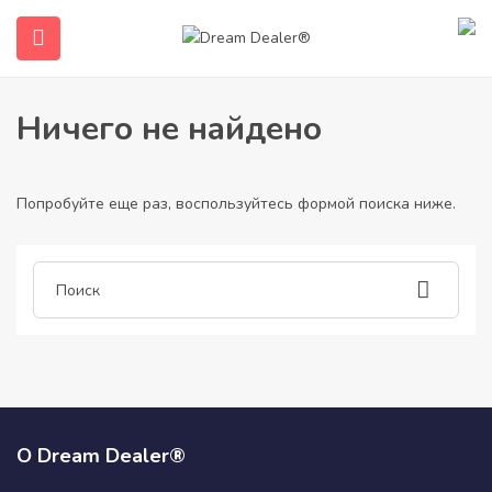
Дом
Статьи, опубликованные danie132849226
Danie132849226
Ничего не найдено
Попробуйте еще раз, воспользуйтесь формой поиска ниже.
submenu (Русский)
О Dream Dealer®