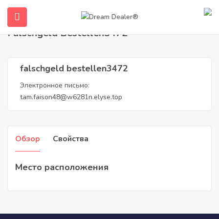
Дом
Агенты
falschgeld bestellen3472
Falschgeld Bestellen3472
falschgeld bestellen3472
Электронное письмо:
tam.faison48@w6281n.elyse.top
submenu (Русский)
Обзор
Свойства
Место расположения