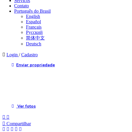
Serviços
Contato
Português do Brasil
English
Español
Français
Русский
简体中文
Deutsch
Login
/
Cadastro
Enviar propriedade
Ver fotos
Compartilhar