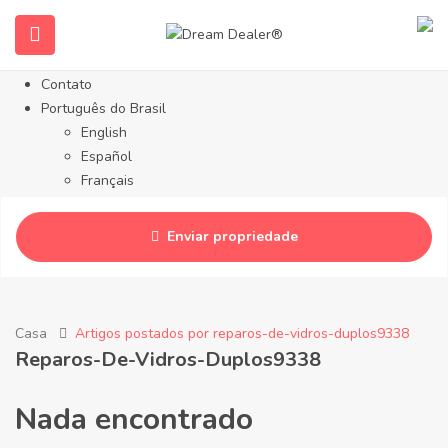
Sobre nós
Propriedades
Serviços
Contato
Português do Brasil
English
Español
Français
Русский
简体中文
Enviar propriedade
Deutsch
Casa
Artigos postados por reparos-de-vidros-duplos9338
Reparos-De-Vidros-Duplos9338
Nada encontrado