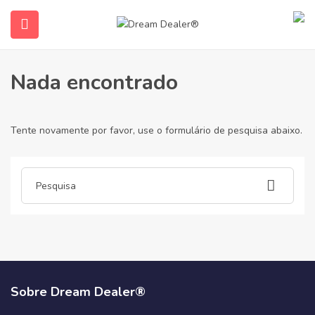
Casa
Artigos postados por door-repairs-near-me9299
Door-Repairs-Near-Me9299
Nada encontrado
Tente novamente por favor, use o formulário de pesquisa abaixo.
ubmenu (Português do Brasil)
Sobre Dream Dealer®