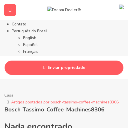
Sobre nós
Propriedades
Serviços
Contato
Português do Brasil
English
Español
Français
Русский
简体中文
Enviar propriedade
Deutsch
Casa
Artigos postados por bosch-tassimo-coffee-machines8306
Bosch-Tassimo-Coffee-Machines8306
Nada encontrado