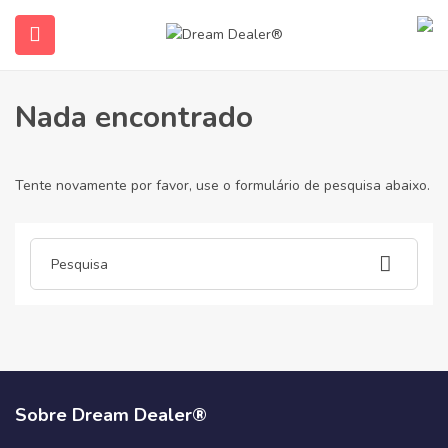
Casa
Artigos postados por 960hushedpopcorn
960hushedpopcorn
Nada encontrado
Tente novamente por favor, use o formulário de pesquisa abaixo.
ubmenu (Português do Brasil)
Sobre Dream Dealer®