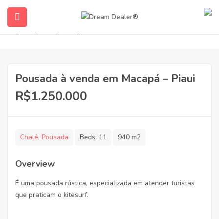
View Photos
Pousada à venda em Macapá – Piaui
R$1.250.000
ubmenu (English (UK))
Chalé
,
Pousada
Beds:
11
940 m2
Overview
É uma pousada rústica, especializada em atender turistas
que praticam o kitesurf.