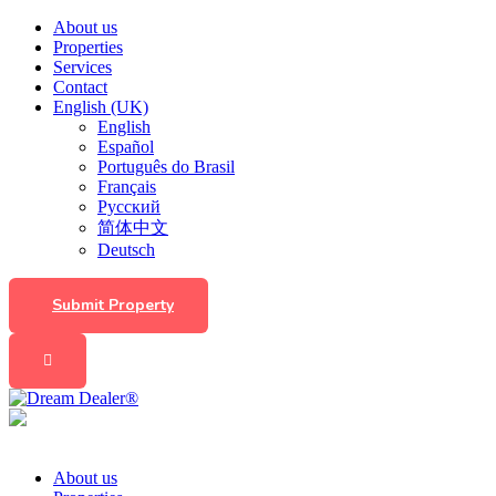
About us
Properties
Services
Contact
English (UK)
English
Español
Português do Brasil
Français
Русский
简体中文
Deutsch
Submit Property
About us