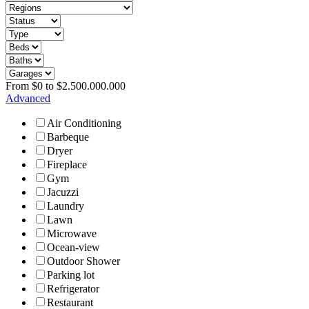
From
$
0
to
$
2.500.000.000
Advanced
Air Conditioning
Barbeque
Dryer
Fireplace
Gym
Jacuzzi
Laundry
Lawn
Microwave
Ocean-view
Outdoor Shower
Parking lot
Refrigerator
Restaurant