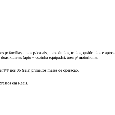
os p/ famílias, aptos p/ casais, aptos duplos, triplos, quádruplos e ap
 duas kitnetes (apto + cozinha equipada), área p/ motorhome.
®® nos 06 (seis) primeiros meses de operação.
xpressos em Reais.