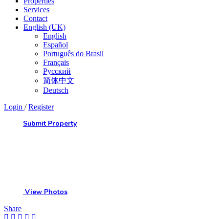
Properties
Services
Contact
English (UK)
English
Español
Português do Brasil
Français
Русский
简体中文
Deutsch
Login
/
Register
Submit Property
View Photos
Share