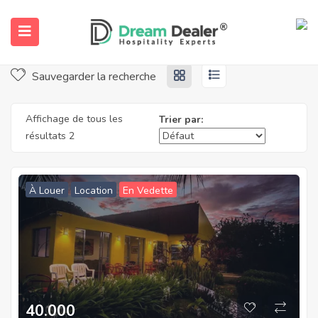
Accueil
Propriétés
Location
Location
Sauvegarder la recherche
Affichage de tous les
Trier par:
résultats 2
À Louer
Location
En Vedette
ubmenu (Français)
40.000