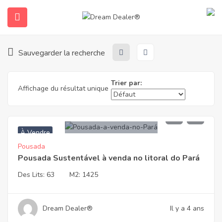
Accueil
Propriétés
Brésil - Plages
Para
Para
Sauvegarder la recherche
Trier par:
Affichage du résultat unique
R$1.450.000
À Vendre
ubmenu (Français)
Pousada
Pousada Sustentável à venda no litoral do Pará
Des Lits:
63
M2:
1425
Dream Dealer®
Il y a 4 ans