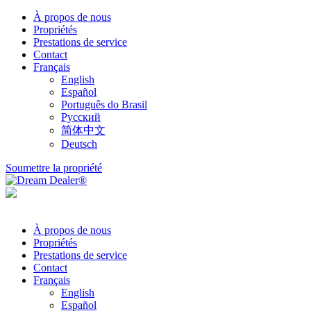
À propos de nous
Propriétés
Prestations de service
Contact
Français
English
Español
Português do Brasil
Русский
简体中文
Deutsch
Soumettre la propriété
À propos de nous
Propriétés
Prestations de service
Contact
Français
English
Español