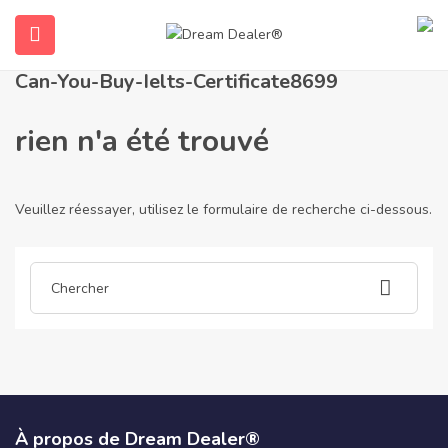
Accueil
Articles publiés par can-you-buy-ielts-certificate8699
Can-You-Buy-Ielts-Certificate8699
rien n'a été trouvé
Veuillez réessayer, utilisez le formulaire de recherche ci-dessous.
ubmenu (Français)
À propos de Dream Dealer®