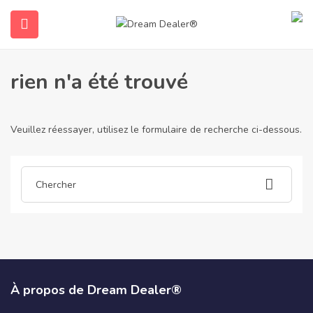
Accueil
Articles publiés par builtinovens9893
Builtinovens9893
rien n'a été trouvé
Veuillez réessayer, utilisez le formulaire de recherche ci-dessous.
ubmenu (Français)
À propos de Dream Dealer®