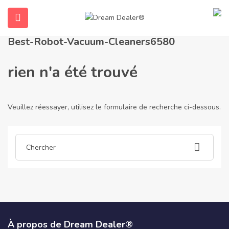
Accueil
Articles publiés par best-robot-vacuum-cleaners6580
Best-Robot-Vacuum-Cleaners6580
rien n'a été trouvé
Veuillez réessayer, utilisez le formulaire de recherche ci-dessous.
ubmenu (Français)
À propos de Dream Dealer®