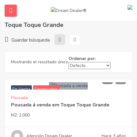
Hogar
Propiedades
Brasil - Playas
Toque Toque Grande
Toque Toque Grande
Guardar búsqueda
Ordenar por:
Mostrando el resultado único
1.600.000,00
submenu (Español)
En Venta
Destacados
Pousada
Pousada á venda em Toque Toque Grande
M2:
2.000
Atención Dream Dealer
Hace 3 años