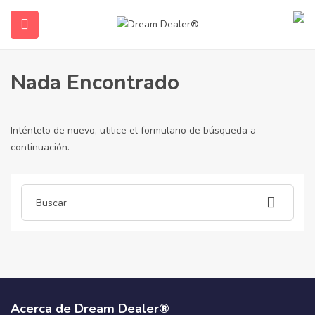
Hogar
artículos publicados por treadmill-small4544
Treadmill-Small4544
Nada Encontrado
Inténtelo de nuevo, utilice el formulario de búsqueda a
continuación.
submenu (Español)
Acerca de Dream Dealer®