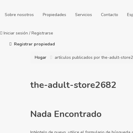
Sobre nosotros
Propiedades
Servicios
Contacto
Es
Iniciar sesión
/
Registrarse
Registrar propiedad
Hogar
artículos publicados por the-adult-store
the-adult-store2682
Nada Encontrado
Inténtelo de nuevo, utilice el formulario de búsqueda 