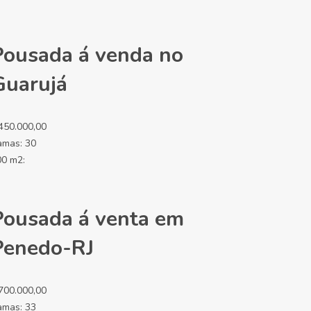
Pousada á venda no
Guarujá
450.000,00
amas:
30
00 m2:
Pousada á venta em
Penedo-RJ
700.000,00
amas:
33