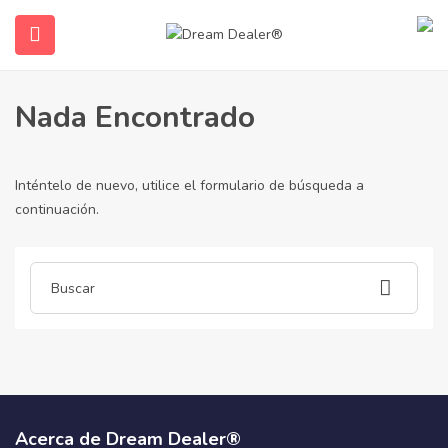
Hogar
artículos publicados por sofas_sale2883
Sofas_sale2883
Nada Encontrado
Inténtelo de nuevo, utilice el formulario de búsqueda a
continuación.
submenu (Español)
Acerca de Dream Dealer®