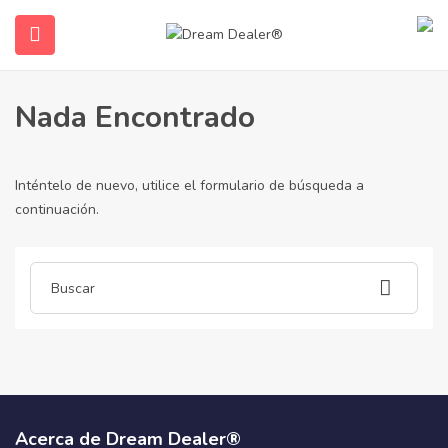
Hogar
artículos publicados por gotogelsuper1850
Gotogelsuper1850
Nada Encontrado
Inténtelo de nuevo, utilice el formulario de búsqueda a
continuación.
submenu (Español)
Acerca de Dream Dealer®