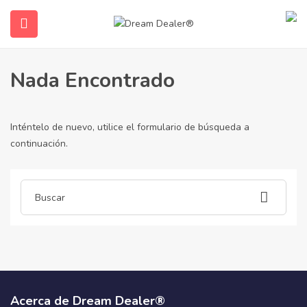
Hogar
artículos publicados por bullxneo678
Bullxneo678
Nada Encontrado
Inténtelo de nuevo, utilice el formulario de búsqueda a
continuación.
submenu (Español)
Acerca de Dream Dealer®