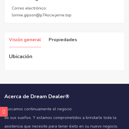
Correo electrónico:
lonnie.gipson@p74ocw.jerrie.top
Visión general
Propiedades
Ubicación
Acerca de Dream Dealer®
Buscamos continuamente el negocio
de sus sueños. Y estamos comprometidos a brindarle toda la
asistencia que necesite para tener éxito en su nuevo negocio.