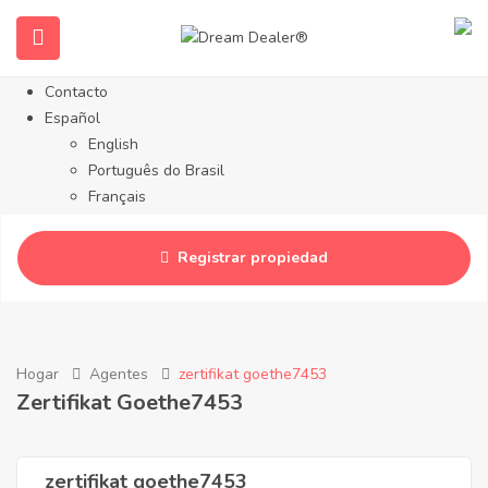
Sobre nosotros
Propiedades
Servicios
Contacto
Español
English
Português do Brasil
Français
Русский
简体中文
Registrar propiedad
Deutsch
Hogar
Agentes
zertifikat goethe7453
Zertifikat Goethe7453
zertifikat goethe7453