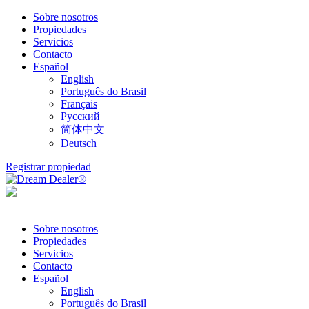
Sobre nosotros
Propiedades
Servicios
Contacto
Español
English
Português do Brasil
Français
Русский
简体中文
Deutsch
Registrar propiedad
Sobre nosotros
Propiedades
Servicios
Contacto
Español
English
Português do Brasil