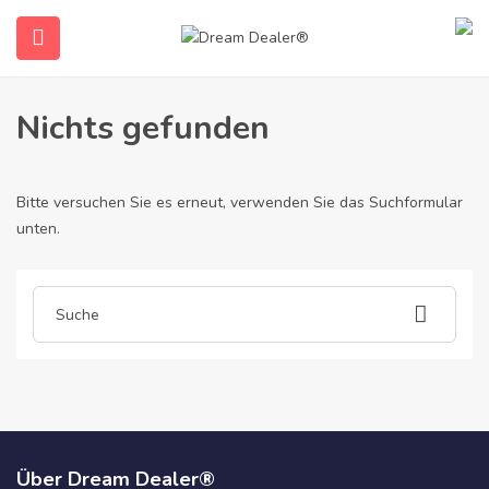
Home
Artikel gepostet von zertifikat-b2-kaufen1395
Zertifikat-B2-Kaufen1395
Nichts gefunden
Bitte versuchen Sie es erneut, verwenden Sie das Suchformular
unten.
submenu (Deutsch)
Über Dream Dealer®