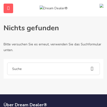
Home
Artikel gepostet von veleco-mobility-scooters9103
Veleco-Mobility-Scooters9103
Nichts gefunden
Bitte versuchen Sie es erneut, verwenden Sie das Suchformular
unten.
submenu (Deutsch)
Über Dream Dealer®