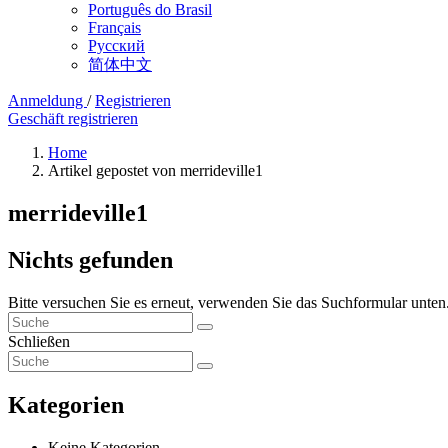
Português do Brasil
Français
Русский
简体中文
Anmeldung
/
Registrieren
Geschäft registrieren
Home
Artikel gepostet von merrideville1
merrideville1
Nichts gefunden
Bitte versuchen Sie es erneut, verwenden Sie das Suchformular unten
Schließen
Kategorien
Keine Kategorien