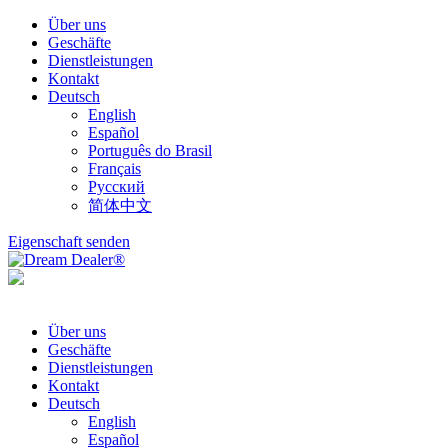
Über uns
Geschäfte
Dienstleistungen
Kontakt
Deutsch
English
Español
Português do Brasil
Français
Русский
简体中文
Eigenschaft senden
Über uns
Geschäfte
Dienstleistungen
Kontakt
Deutsch
English
Español