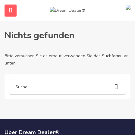
Home
Artikel gepostet von folding-rollator2486
Folding-Rollator2486
Nichts gefunden
Bitte versuchen Sie es erneut, verwenden Sie das Suchformular
unten.
submenu (Deutsch)
Über Dream Dealer®