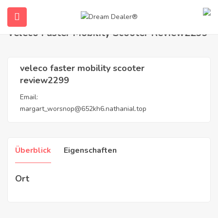
Home
Agenten
veleco faster mobility scooter review2299
Veleco Faster Mobility Scooter Review2299
veleco faster mobility scooter
review2299
Email:
margart_worsnop@652kh6.nathanial.top
submenu (Deutsch)
Überblick
Eigenschaften
Ort