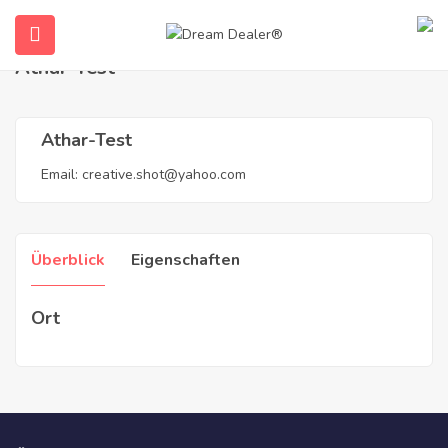
Home
Agenten
Athar-Test
Athar-Test
Athar-Test
Email:
creative.shot@yahoo.com
Überblick
Eigenschaften
submenu (Deutsch)
Ort