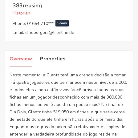
383reusing
Historian
Phone:
01654 710***
Show
Email:
dinoborgers@t-online.de
Overview
Properties
Neste momento, a Glantz terá uma grande decisão a tomar.
Há quatro jogadores que permanecem neste nível de 2.000,
e todos eles ainda estão vivos. Você arrisca todas as suas
fichas em um jogador desconhecido com mais de 300.000
fichas menos, ou você aposta um pouco mais? No final do
Dia Dois, Glantz tinha 519,950 em fichas, o que seria cerca
de metade do que ele tinha em fichas após o primeiro dia.
Enquanto as regras do poker são relativamente simples de
entender, a verdadeira profundidade do jogo reside na