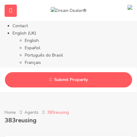
About us
Properties
Services
Contact
English (UK)
English
Español
Português do Brasil
Français
Русский
简体中文
Submit Property
Deutsch
Home
Agents
383reusing
383reusing