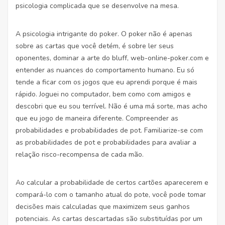
psicologia complicada que se desenvolve na mesa.
A psicologia intrigante do poker. O poker não é apenas
sobre as cartas que você detém, é sobre ler seus
oponentes, dominar a arte do bluff,
web-online-poker.com
e
entender as nuances do comportamento humano. Eu só
tende a ficar com os jogos que eu aprendi porque é mais
rápido. Joguei no computador, bem como com amigos e
descobri que eu sou terrível. Não é uma má sorte, mas acho
que eu jogo de maneira diferente. Compreender as
probabilidades e probabilidades de pot. Familiarize-se com
as probabilidades de pot e probabilidades para avaliar a
relação risco-recompensa de cada mão.
Ao calcular a probabilidade de certos cartões aparecerem e
compará-lo com o tamanho atual do pote, você pode tomar
decisões mais calculadas que maximizem seus ganhos
potenciais. As cartas descartadas são substituídas por um