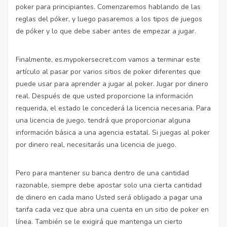
poker para principiantes. Comenzaremos hablando de las
reglas del póker, y luego pasaremos a los tipos de juegos
de póker y lo que debe saber antes de empezar a jugar.
Finalmente,
es.mypokersecret.com
vamos a terminar este
artículo al pasar por varios sitios de poker diferentes que
puede usar para aprender a jugar al poker. Jugar por dinero
real. Después de que usted proporcione la información
requerida, el estado le concederá la licencia necesaria. Para
una licencia de juego, tendrá que proporcionar alguna
información básica a una agencia estatal. Si juegas al poker
por dinero real, necesitarás una licencia de juego.
Pero para mantener su banca dentro de una cantidad
razonable, siempre debe apostar solo una cierta cantidad
de dinero en cada mano Usted será obligado a pagar una
tarifa cada vez que abra una cuenta en un sitio de poker en
línea. También se le exigirá que mantenga un cierto