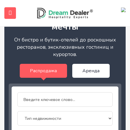
Найдите бизнес своей
мечты
От бистро и бутик-отелей до роскошных
ресторанов, эксклюзивных гостиниц и
курортов.
Pаспродажа
Аренда
submenu (Русский)