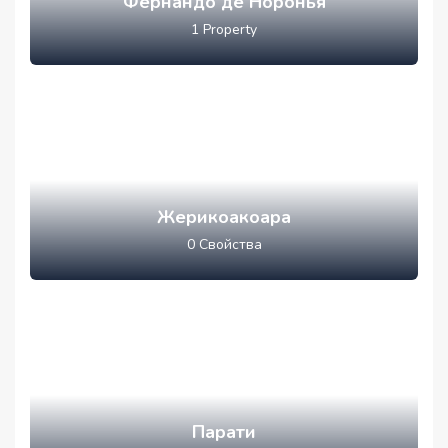
Фернандо де Норонья
1
Property
Жерикоакоара
0
Свойства
Парати