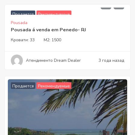
3.700.000,00
Продается
Рекомендуемые
Pousada
Pousada á venda em Penedo- RJ
Кровати:
33
M2:
1500
Атендименто Dream Dealer
3 года назад
Продается
Рекомендуемые