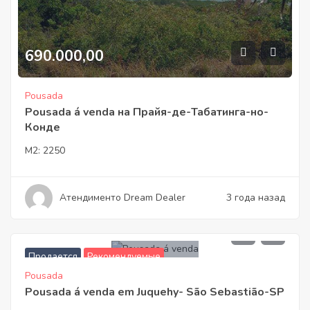
690.000,00
Pousada
Pousada á venda на Прайя-де-Табатинга-но-
Конде
M2:
2250
Атендименто Dream Dealer
3 года назад
6.000.000,00
Продается
Рекомендуемые
Pousada
Pousada á venda em Juquehy- São Sebastião-SP