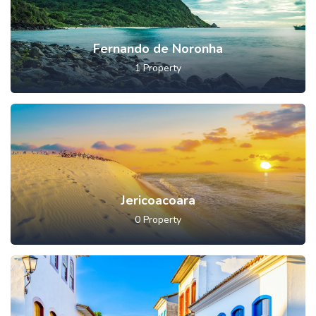
Fernando de Noronha
1
Property
Jericoacoara
0
Property